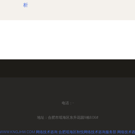
析
电话：-
地址：合肥市瑶海区东升花园9栋806#
WWW.KNGJHW.COM
网络技术咨询
合肥瑶海区秋悦网络技术咨询服务部
网络技术