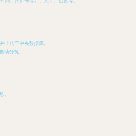
线、时间、序列号等）、尺寸、位置等。
并上传至中央数据库。
自动分拣。
息。